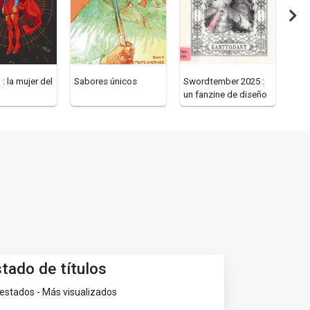
 : la mujer del
Sabores únicos
Swordtember 2025 :
La h
un fanzine de diseño
de armas de esgrima
stado de títulos
estados - Más visualizados