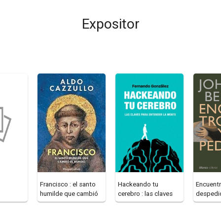
Expositor
Francisco : el santo
Hackeando tu
Encuentr
humilde que cambió
cerebro : las claves
despedid
el mundo
para entender la
imágene
mente