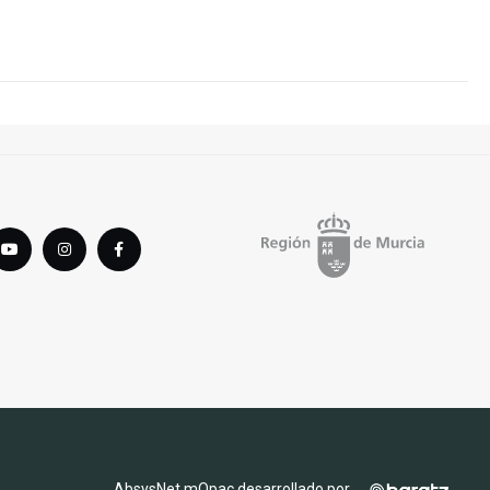
tter
youTube
instagram
Facebook
AbsysNet mOpac desarrollado por