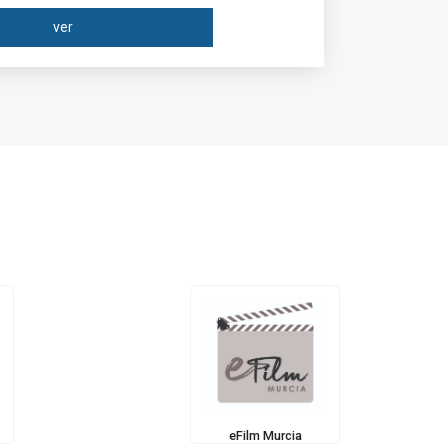
ver
eFilm Murcia