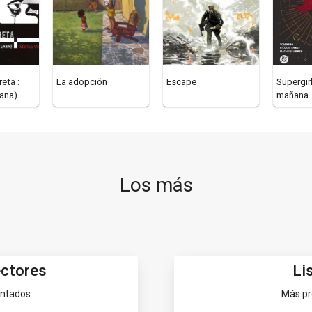
eta :
La adopción
Escape
Supergirl
gana)
mañana
Los más
ectores
Li
entados
Más pr