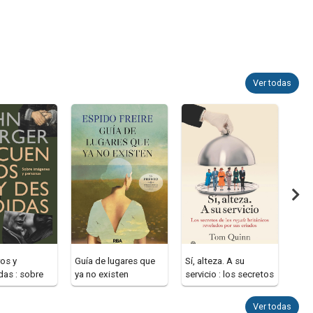
Ver todas
os y
Guía de lugares que
Sí, alteza. A su
Las 
as : sobre
ya no existen
servicio : los secretos
acab
s y personas
de los royals britá
mona
abri
Ver todas