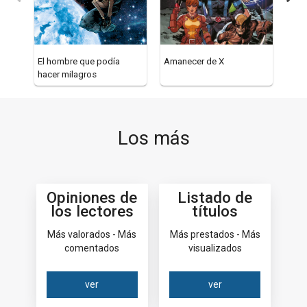
El hombre que podía
Amanecer de X
Los 
hacer milagros
nue
Fri
Los más
Opiniones de
Listado de
los lectores
títulos
Más valorados - Más
Más prestados - Más
comentados
visualizados
ver
ver