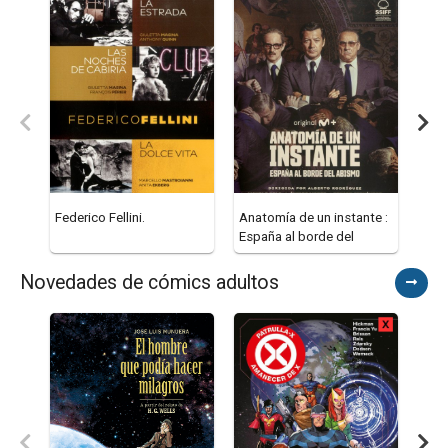
Federico Fellini.
Anatomía de un instante :
Hist
España al borde del
Éras
abismo
Novedades de cómics adultos