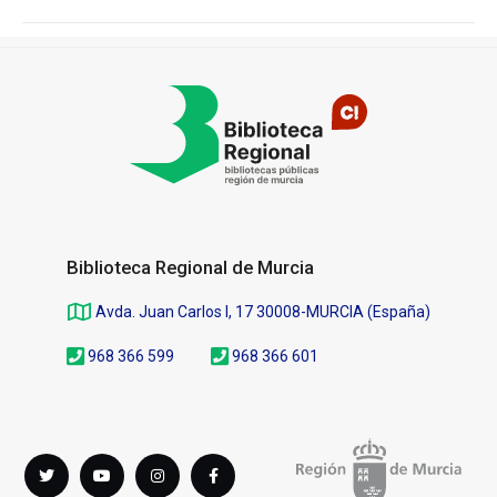
Pié
de
página
Biblioteca Regional de Murcia
Avda. Juan Carlos I, 17 30008-MURCIA (España)
968 366 599
968 366 601
Síguenos
Twitter
youTube
instagram
Facebook
en