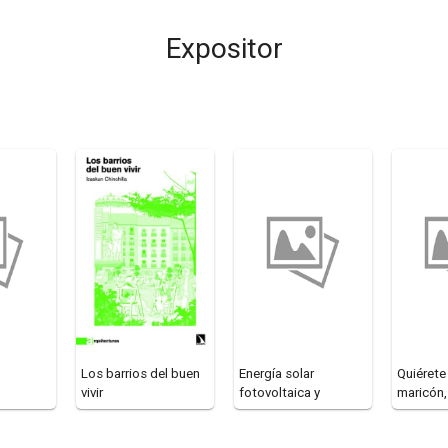
Expositor
Los barrios del buen
Energía solar
Quiérete
vivir
fotovoltaica y
maricón,
aerotermia
un manua
pa