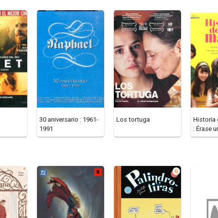
30 aniversario : 1961-
Los tortuga
Historia
1991
: Érase u
madre