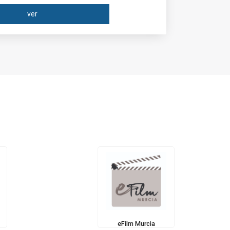
ver
eFilm Murcia