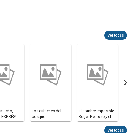
Ver todas
 mucho,
Los crímenes del
El hombre imposible :
¿Y s
 ¡EXPRÉS! :
bosque
Roger Penrose y el
fuer
l de bolsillo
precio de la genial
méto
de
Ver todas