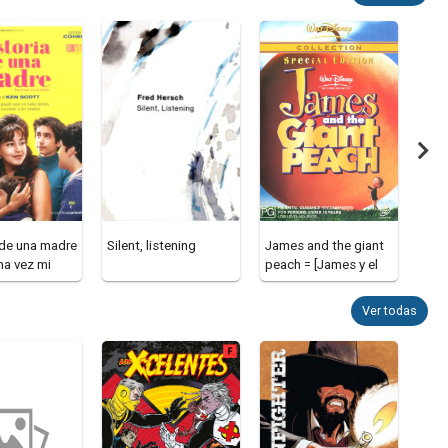
 de una madre
Silent, listening
James and the giant
Fede
na vez mi
peach = [James y el
melocotón gigante]
Ver todas