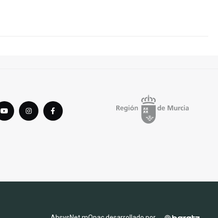
tter
youTube
instagram
Facebook
AbsysNet mOpac desarrollado por