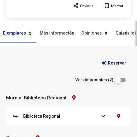
Enviar a
Marcar
Ejemplares
Opiniones
Más información
Quizás le 
2
0
Ejemplares
Reservar
Ver disponibles (2)
Murcia. Biblioteca Regional
Contacto
Biblioteca:
Murcia.
Biblioteca
Biblioteca Regional
Ver ejemplares
Contacto B
Regional
S
u
c