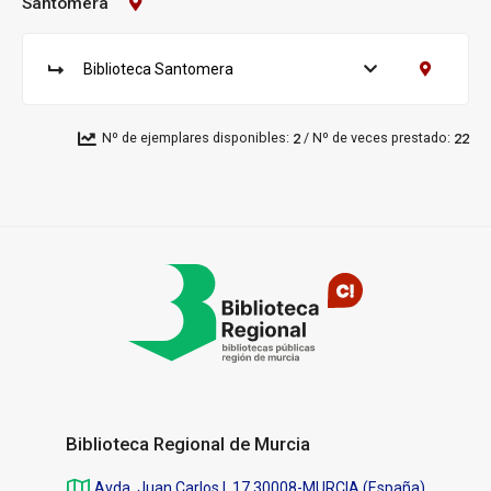
u
Santomera
Contacto
Biblioteca:
r
Santomera
s
a
Biblioteca Santomera
Ver ejemplares
Contacto B
S
l:
u
c
/
Nº de ejemplares disponibles:
Nº de veces prestado:
2
22
u
r
s
a
Pié
l:
de
página
Biblioteca Regional de Murcia
Avda. Juan Carlos I, 17 30008-MURCIA (España)