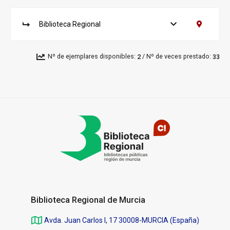
r
Murcia.
s
Biblioteca
a
Biblioteca Regional
Ver ejemplares
Contacto B
Regional
S
l:
u
c
/
Nº de ejemplares disponibles:
Nº de veces prestado:
2
33
u
r
s
a
Pié
l:
de
página
Biblioteca Regional de Murcia
Avda. Juan Carlos I, 17 30008-MURCIA (España)