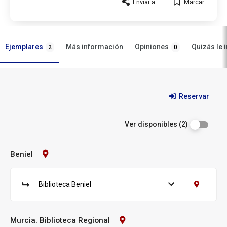
Enviar a
Marcar
Ejemplares
Opiniones
Más información
Quizás le 
2
0
Ejemplares
Reservar
Ver disponibles (2)
Beniel
Contacto
Biblioteca:
Beniel
Biblioteca Beniel
Ver ejemplares
Contacto B
S
u
c
u
Murcia. Biblioteca Regional
Contacto
Biblioteca: