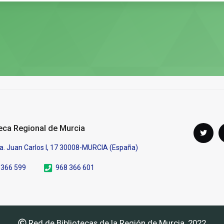
Síguenos
teca Regional de Murcia
Twi
en
a. Juan Carlos I, 17 30008-MURCIA (España)
 366 599
968 366 601
Red de Bibliotecas de la Región de Murcia, 2022