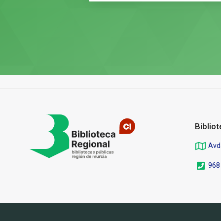
Pié
de
página
Biblio
Avd
968