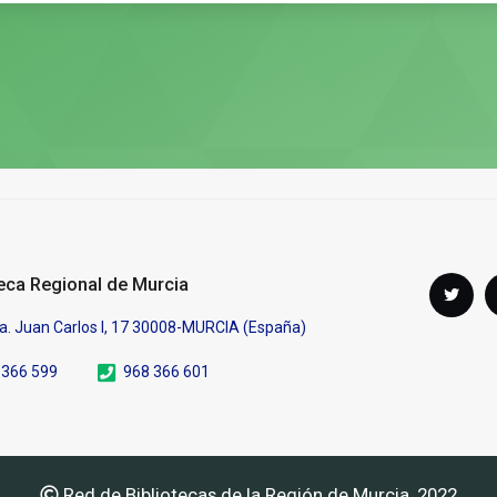
Síguenos
teca Regional de Murcia
Twi
en
a. Juan Carlos I, 17 30008-MURCIA (España)
 366 599
968 366 601
Red de Bibliotecas de la Región de Murcia, 2022