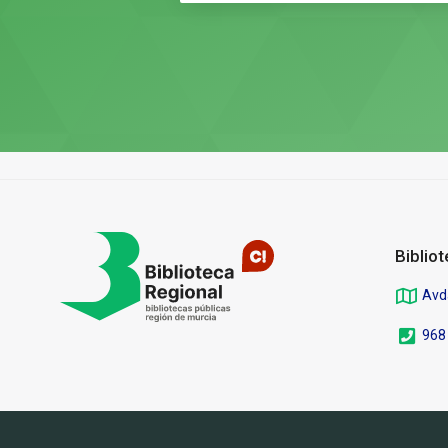
Pié
de
página
Biblio
Avd
968