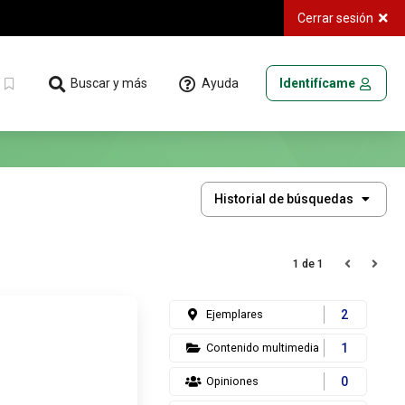
Cerrar sesión
Ayuda
Buscar y más
Identifícame
Historial
Historial de búsquedas
de
búsquedas
1 de 1
Ejemplares
2
Contenido multimedia
1
Opiniones
0