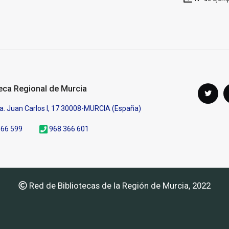
Síguenos
teca Regional de Murcia
Twi
en
a. Juan Carlos I, 17 30008-MURCIA (España)
366 599
968 366 601
Red de Bibliotecas de la Región de Murcia, 2022