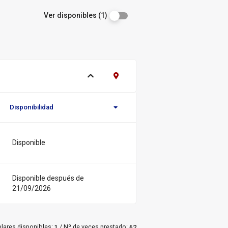
Ver disponibles (1)
Ver ejemplares
Contacto Biblioteca Regional
Disponibilidad
Novedad/Enlaces
Multimedia
Disponible
Disponible después de
21/09/2026
/
lares disponibles:
Nº de veces prestado:
1
62