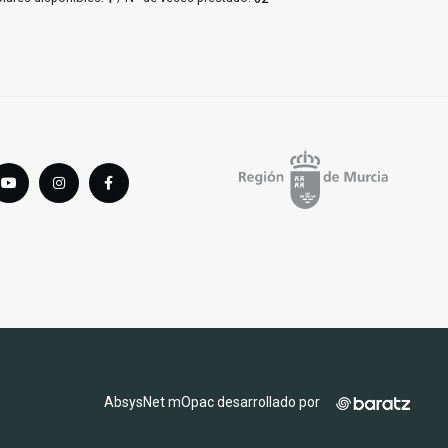
tter
youTube
instagram
Facebook
AbsysNet mOpac desarrollado por