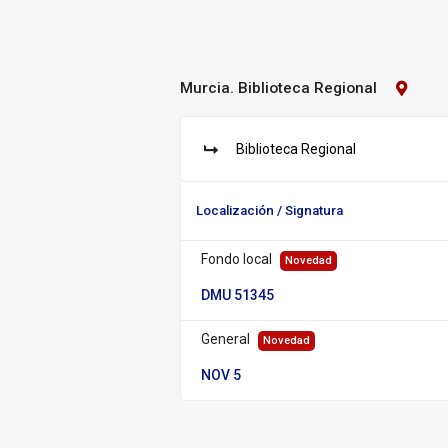
Murcia. Biblioteca Regional
Contact
Biblioteca:
Murcia.
Bibliot
Biblioteca Regional
Regiona
S
u
c
Localización / Signatura
u
r
s
Fondo local
Novedad
a
DMU 51345
l:
General
Novedad
NOV 5