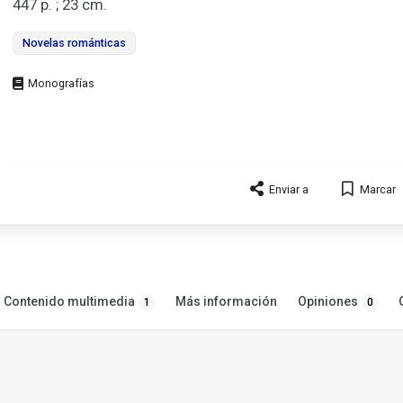
447 p. ; 23 cm.
Novelas románticas
Tipo
de
documento
Enviar a
Marcar
Contenido multimedia
Opiniones
Más información
1
0