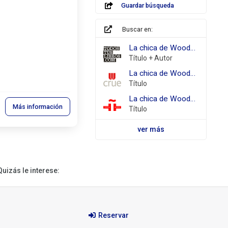
Guardar búsqueda
Buscar en:
todostuslibros.com
La chica de Woodstock Castillo Castro, Elena
Título + Autor
REBIUN
La chica de Woodstock
Título
Biblioteca
La chica de Woodstock
Más información
Virtual
Título
Miguel
de
ver más
Cervantes
Quizás le interese:
Reservar