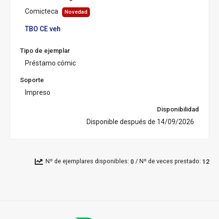
u
r
Comicteca
Novedad
s
TBO CE veh
a
l:
Tipo de ejemplar
Préstamo cómic
Soporte
Impreso
Disponibilidad
Disponible después de 14/09/2026
/
Nº de ejemplares disponibles:
Nº de veces prestado:
0
12
Pié
de