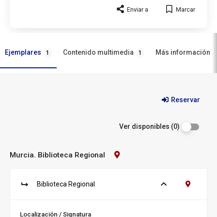
Enviar a
Marcar
Ejemplares
Contenido multimedia
Más información
1
1
Ejemplares
Reservar
Ver disponibles (0)
Murcia. Biblioteca Regional
Contacto
Biblioteca:
Murcia.
Biblioteca
Biblioteca Regional
Ver ejemplares
Contacto B
Regional
S
u
c
Localización / Signatura