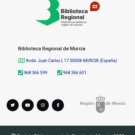
página
Biblioteca Regional de Murcia
Avda. Juan Carlos I, 17 30008-MURCIA (España)
968 366 599
968 366 601
Síguenos
Twitter
youTube
instagram
Facebook
en