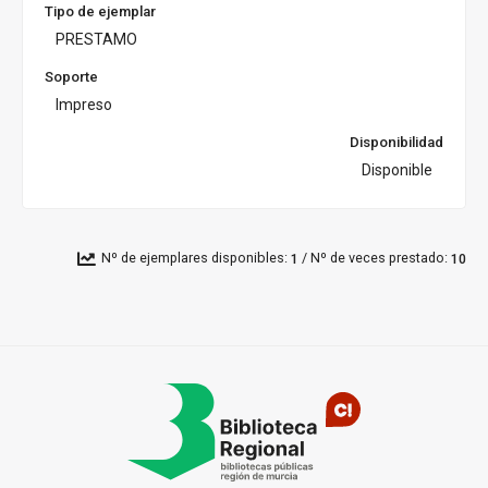
Tipo de ejemplar
PRESTAMO
Soporte
Impreso
Disponibilidad
Disponible
/
Nº de ejemplares disponibles:
Nº de veces prestado:
1
10
Pié
de
página