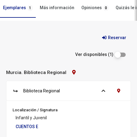
Ejemplares
Opiniones
Más información
Quizás le 
1
0
Ejemplares
Reservar
Ver disponibles (1)
Murcia. Biblioteca Regional
Contacto
Biblioteca:
Murcia.
Biblioteca
Biblioteca Regional
Ver ejemplares
Contacto B
Regional
S
u
c
Localización / Signatura
u
Infantil y Juvenil
r
s
CUENTOS E
a
l: