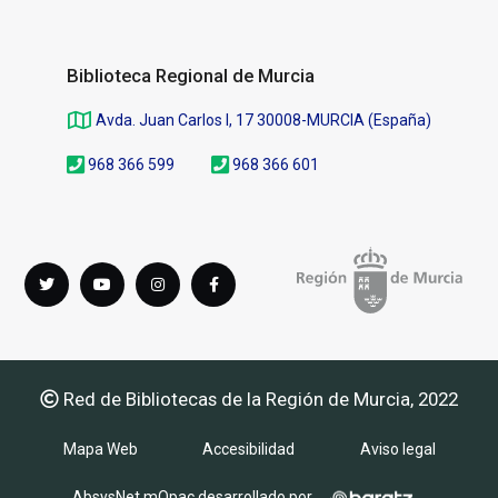
Biblioteca Regional de Murcia
Avda. Juan Carlos I, 17 30008-MURCIA (España)
968 366 599
968 366 601
Síguenos
Twitter
youTube
instagram
Facebook
en
Red de Bibliotecas de la Región de Murcia, 2022
Mapa Web
Accesibilidad
Aviso legal
AbsysNet mOpac desarrollado por