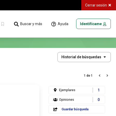
Cerrar sesión
Ayuda
Buscar y más
Identifícame
Historial
Historial de búsquedas
de
búsquedas
1 de 1
Ejemplares
1
Opiniones
0
Guardar búsqueda