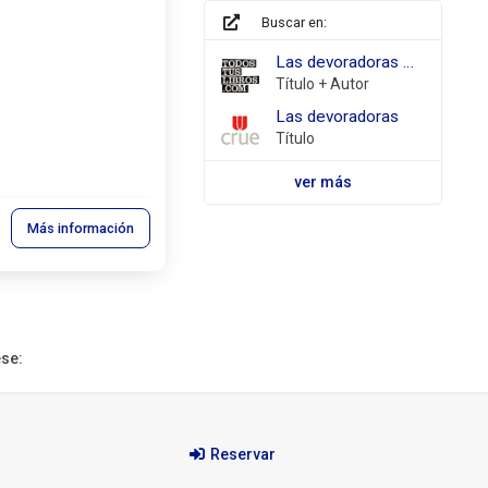
Buscar en:
todostuslibros.com
Las devoradoras Williams, Lara
Título + Autor
REBIUN
Las devoradoras
Título
ver más
Más información
ese:
Reservar