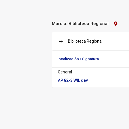
Murcia. Biblioteca Regional
Contact
Biblioteca:
Murcia.
Bibliot
Biblioteca Regional
Regiona
S
u
c
Localización / Signatura
u
r
General
s
a
AP 82-3 WIL dev
l: