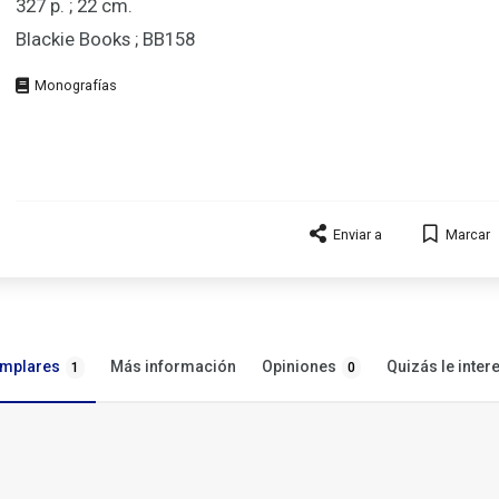
327 p. ; 22 cm.
Blackie Books ; BB158
Tipo
de
documento
Enviar a
Marcar
emplares
Opiniones
Más información
Quizás le inter
1
0