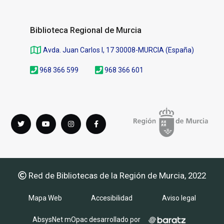
Biblioteca Regional de Murcia
Avda. Juan Carlos I, 17 30008-MURCIA (España)
968 366 599
968 366 601
Síguenos
Twitter
youTube
instagram
Facebook
en
Red de Bibliotecas de la Región de Murcia, 2022
Mapa Web
Accesibilidad
Aviso legal
AbsysNet mOpac desarrollado por