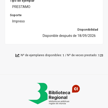
Tipo de ejemplar
PRESTAMO
Soporte
Impreso
Disponibilidad
Disponible después de 18/09/2026
/
Nº de ejemplares disponibles:
Nº de veces prestado:
1
123
Pié
de
página