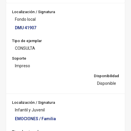
u
c
Localización / Signatura
u
Fondo local
r
s
DMU 41907
a
l:
Tipo de ejemplar
CONSULTA
Soporte
Impreso
Disponibilidad
Disponible
Localización / Signatura
Infantil y Juvenil
EMOCIONES
/ Familia