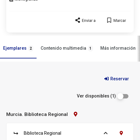
de
documento
Enviar a
Marcar
Ejemplares
Contenido multimedia
Más información
2
1
Ejemplares
Reservar
Ver disponibles (1)
Murcia. Biblioteca Regional
Contacto
Biblioteca:
Murcia.
Biblioteca
Biblioteca Regional
Ver ejemplares
Contacto B
Regional
S