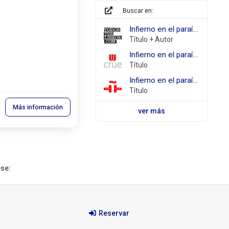
Buscar en:
todostuslibros.com
Infierno en el paraíso Sánchez, Clara
Título + Autor
REBIUN
Infierno en el paraíso
Título
Biblioteca
Infierno en el paraíso
Virtual
Título
Miguel
Más información
de
ver más
Cervantes
ese:
Reservar