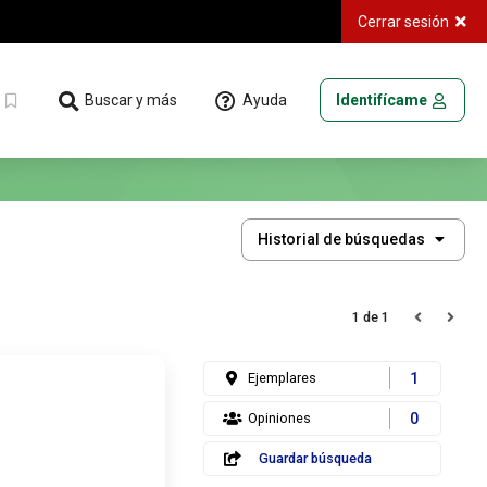
Cerrar sesión
Ayuda
Buscar y más
Identifícame
Historial
Historial de búsquedas
de
búsquedas
1 de 1
Ejemplares
1
Opiniones
0
Guardar búsqueda