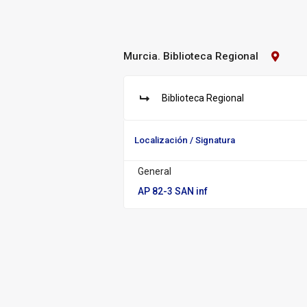
Murcia. Biblioteca Regional
Contact
Biblioteca:
Murcia.
Bibliot
Biblioteca Regional
Regiona
S
u
c
Localización / Signatura
u
r
General
s
a
AP 82-3 SAN inf
l: