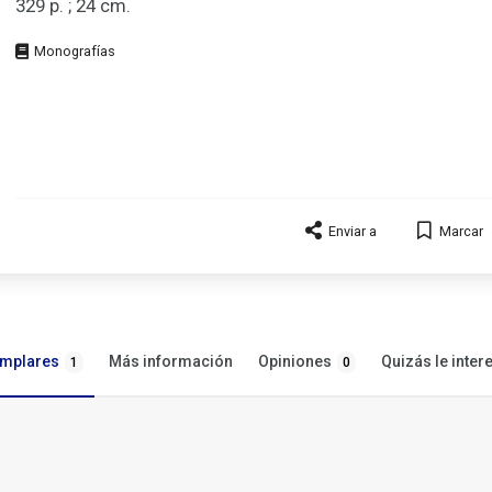
329 p. ; 24 cm.
Tipo
de
documento
Enviar a
Marcar
emplares
Opiniones
Más información
Quizás le inter
1
0