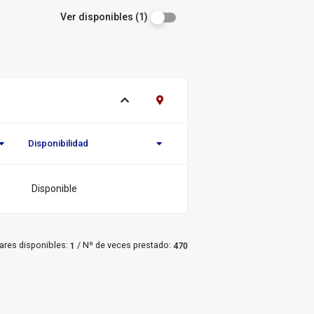
Ver disponibles (1)
Ver ejemplares
Contacto Biblioteca Regional
Disponibilidad
Novedad/Enlaces
Multimedia
Disponible
/
ares disponibles:
Nº de veces prestado:
1
470