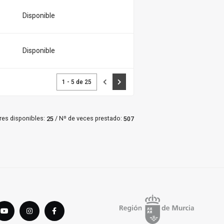
Disponible
Disponible
1 - 5 de 25
Anterior
Siguiente
/
res disponibles:
Nº de veces prestado:
25
507
tter
youTube
instagram
Facebook