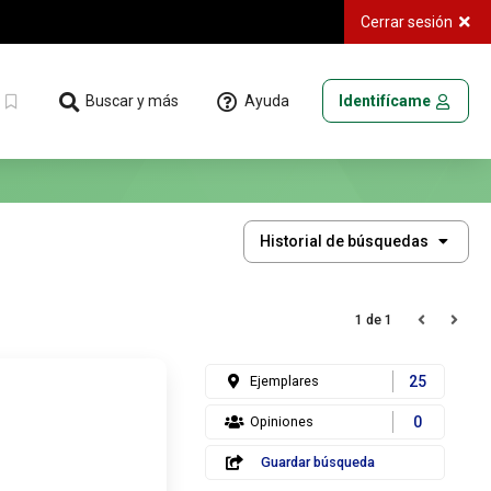
Cerrar sesión
Ayuda
Buscar y más
Identifícame
Historial
Historial de búsquedas
de
búsquedas
1 de 1
Ejemplares
25
Opiniones
0
Guardar búsqueda