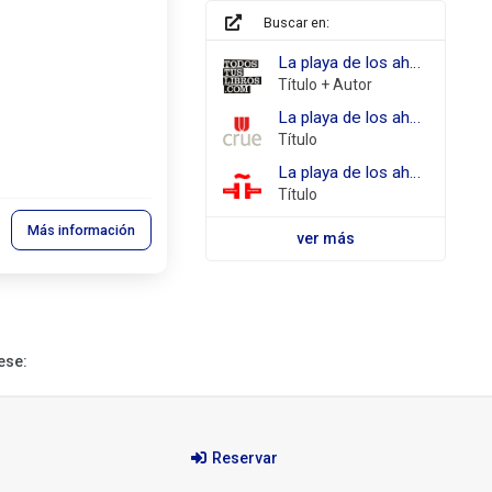
Buscar en:
todostuslibros.com
La playa de los ahogados Villar, Domingo
Título + Autor
REBIUN
La playa de los ahogados
Título
Biblioteca
La playa de los ahogados
Virtual
Título
Miguel
Más información
de
ver más
Cervantes
ese:
Reservar