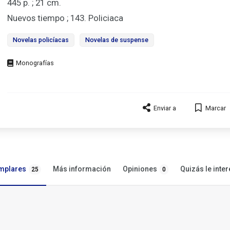
445 p. ; 21 cm.
Nuevos tiempo ; 143. Policiaca
Novelas policíacas
Novelas de suspense
Tipo
de
documento
Enviar a
Marcar
mplares
Opiniones
Más información
Quizás le inter
25
0