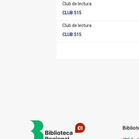
Club de lectura
CLUB 515
Club de lectura
CLUB 515
Pié
de
página
Biblio