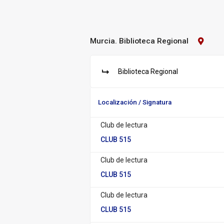
Murcia. Biblioteca Regional
Contact
Biblioteca:
Murcia.
Bibliot
Biblioteca Regional
Regiona
S
u
c
Localización / Signatura
u
r
Club de lectura
s
a
CLUB 515
l:
Club de lectura
CLUB 515
Club de lectura
CLUB 515