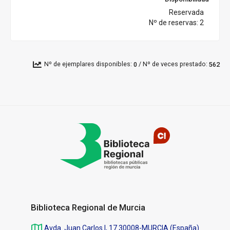
Reservada
Nº de reservas: 2
/
Nº de ejemplares disponibles:
Nº de veces prestado:
0
562
Pié
de
página
Biblioteca Regional de Murcia
Avda. Juan Carlos I, 17 30008-MURCIA (España)