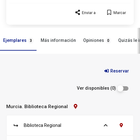
Enviar a
Marcar
Ejemplares
Opiniones
Más información
Quizás le 
3
0
Ejemplares
Reservar
Ver disponibles (0)
Murcia. Biblioteca Regional
Contacto
Biblioteca:
Murcia.
Biblioteca
Biblioteca Regional
Ver ejemplares
Contacto B
Regional
S
u