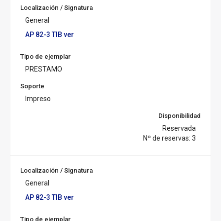
c
Localización / Signatura
u
General
r
s
AP 82-3 TIB ver
a
l:
Tipo de ejemplar
PRESTAMO
Soporte
Impreso
Disponibilidad
Reservada
Nº de reservas: 3
Localización / Signatura
General
AP 82-3 TIB ver
Tipo de ejemplar