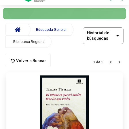
Menú
menú
página
principal
Saltar al
Inicio
contenido
Búsqueda General
Historial
Historial de
principal
Migas
búsquedas
de
Biblioteca Regional
de
búsquedas
situación
Saltar al
Búsqueda
pie de
General
Volver a Buscar
1 de 1
página
Documento