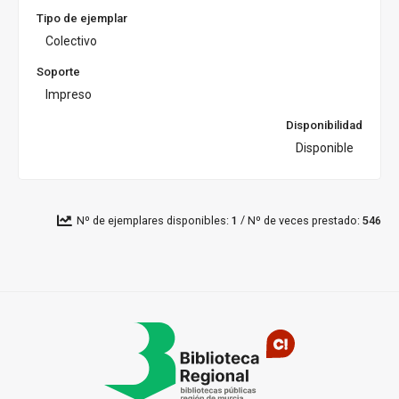
Tipo de ejemplar
Colectivo
Soporte
Impreso
Disponibilidad
Disponible
/
Nº de ejemplares disponibles:
Nº de veces prestado:
1
546
Pié
de
página