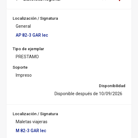
Regional
S
u
c
Localización / Signatura
u
General
r
s
AP 82-3 GAR lec
a
l:
Tipo de ejemplar
PRESTAMO
Soporte
Impreso
Disponibilidad
Disponible después de 10/09/2026
Localización / Signatura
Maletas viajeras
M 82-3 GAR lec