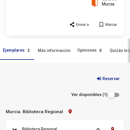
Murcia
Enviar a
Marcar
Ejemplares
Opiniones
Más información
Quizás le 
2
0
Ejemplares
Reservar
Ver disponibles (1)
Murcia. Biblioteca Regional
Contacto
Biblioteca:
Murcia.
Biblioteca
Biblioteca Regional
Ver ejemplares
Contacto B