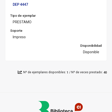
s
DEP 4447
a
l:
Tipo de ejemplar
PRESTAMO
Soporte
Impreso
Disponibilidad
Disponible
/
Nº de ejemplares disponibles:
Nº de veces prestado:
1
40
Pié
de
página