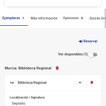
Ejemplares
Opiniones
Más información
Quizás le 
1
0
Ejemplares
Reservar
Ver disponibles (1)
Murcia. Biblioteca Regional
Contacto
Biblioteca:
Murcia.
Biblioteca
Biblioteca Regional
Ver ejemplares
Contacto B
Regional
S
u
c
Localización / Signatura
u
Depósito
r