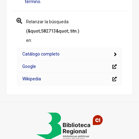
término.
Relanzar la búsqueda
(&quot;582713&quot;.titn.)
en:
Catálogo completo
Google
Wikipedia
Pié
de
página