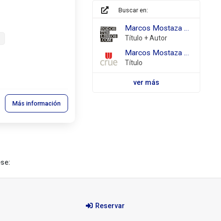
Buscar en:
todostuslibros.com
Marcos Mostaza uno Nesquens, Daniel
Título + Autor
REBIUN
Marcos Mostaza uno
Título
ver más
Más información
ese:
Reservar