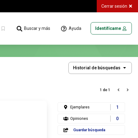
Cerrar sesión
Ayuda
Buscar y más
Identifícame
Historial
Historial de búsquedas
de
búsquedas
1 de 1
Ejemplares
1
Opiniones
0
Guardar búsqueda