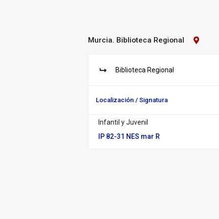
Murcia. Biblioteca Regional
Contact
Biblioteca:
Murcia.
Bibliot
Biblioteca Regional
Regiona
S
u
c
Localización / Signatura
u
r
Infantil y Juvenil
s
a
IP 82-31 NES mar R
l: