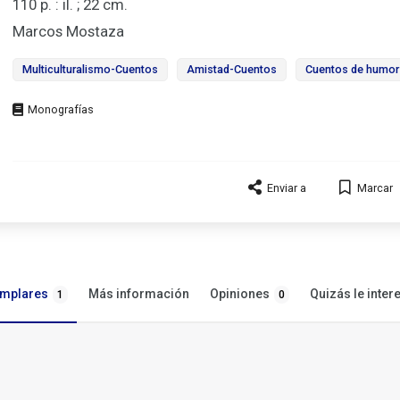
110 p. : il. ; 22 cm.
Marcos Mostaza
Multiculturalismo-Cuentos
Amistad-Cuentos
Cuentos de humor
Tipo
de
documento
Enviar a
Marcar
emplares
Opiniones
Más información
Quizás le inter
1
0