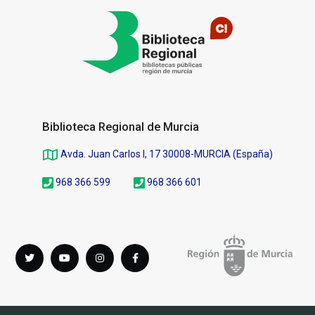
de
página
Biblioteca Regional de Murcia
Avda. Juan Carlos I, 17 30008-MURCIA (España)
968 366 599
968 366 601
Síguenos
Twitter
youTube
instagram
Facebook
en