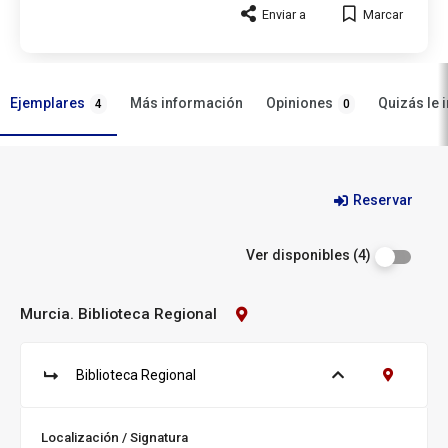
Enviar a
Marcar
Ejemplares
Opiniones
Más información
Quizás le 
4
0
Ejemplares
Reservar
Ver disponibles (4)
Murcia. Biblioteca Regional
Contacto
Biblioteca:
Murcia.
Biblioteca
Biblioteca Regional
Ver ejemplares
Contacto B
Regional
S
u
c
Localización / Signatura
u