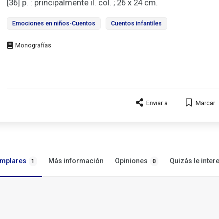
[36] p. : principalmente il. col. ; 26 x 24 cm.
Emociones en niños-Cuentos
Cuentos infantiles
Tipo
de
documento
Enviar a
Marcar
emplares
Opiniones
Más información
Quizás le inter
1
0