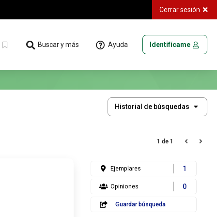
Cerrar sesión
Ayuda
Buscar y más
Identifícame
Historial
Historial de búsquedas
de
búsquedas
1 de 1
Ejemplares
1
Opiniones
0
Guardar búsqueda