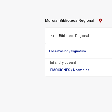
Murcia. Biblioteca Regional
Contact
Biblioteca:
Murcia.
Bibliot
Biblioteca Regional
Regiona
S
u
c
Localización / Signatura
u
r
Infantil y Juvenil
s
a
EMOCIONES
/ Normales
l: