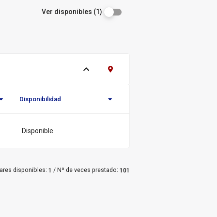
Ver disponibles (1)
Ver ejemplares
Contacto Biblioteca Regional
Disponibilidad
Novedad/Enlaces
Multimedia
Disponible
/
ares disponibles:
Nº de veces prestado:
1
101