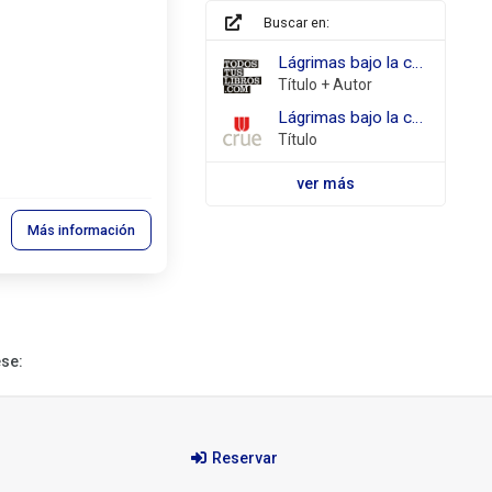
Buscar en:
todostuslibros.com
Lágrimas bajo la cama Meilán, Ana
Título + Autor
REBIUN
Lágrimas bajo la cama
Título
ver más
Más información
ese:
Reservar