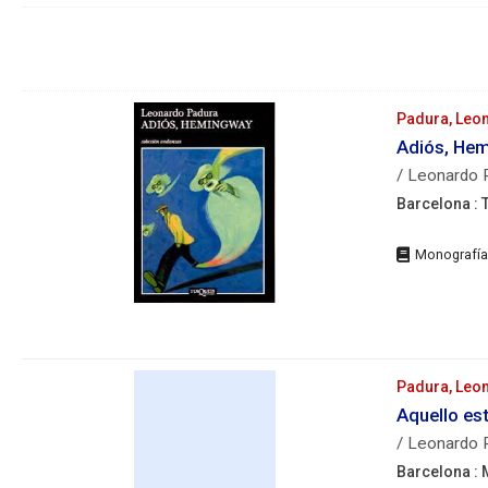
Opciones
de
resultados
Resultados
Padura, Leo
Adiós, He
/ Leonardo 
Barcelona : 
Editorial:
Ba
:
Tu
20
Descripción
física:
Padura, Leo
Aquello es
ISBN:
84-
/ Leonardo 
8310-
328-1
Barcelona : 