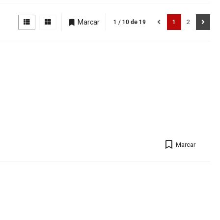
Marcar
1 / 10 de 19
1
2
Sigu
Marcar