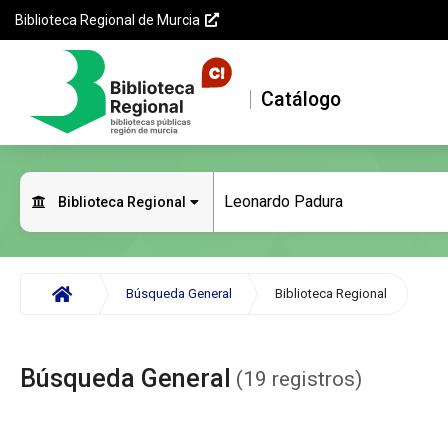
Biblioteca
Menú
Menú
Saltar
Biblioteca Regional de Murcia
Regional
opciones
contenido
Enlaces
Opciones
de
Menú
Menú
externos
de
Murcia
responsive
principal
Saltar al
la
menú
página
Catálogo
principal
Saltar al
Accesibilidad
Consulta
contenido
de datos
Biblioteca Regional
principal
Buscar
Saltar al
pie de
Inicio
Búsqueda General
Biblioteca Regional
página
Búsqueda General
(19 registros)