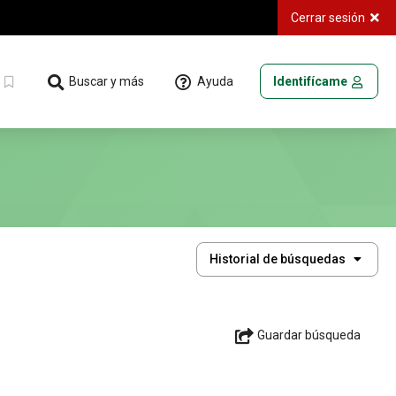
Cerrar sesión
Ayuda
Buscar y más
Identifícame
Historial
Historial de búsquedas
de
búsquedas
Guardar búsqueda