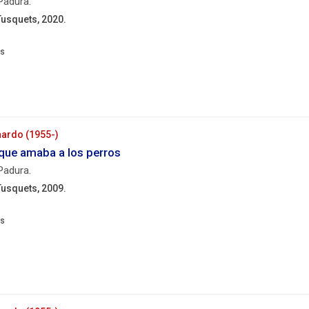
Padura.
cm.
Tusquets, 2020.
rcelona
squets,
20.
669
nardo (1955-)
p. ;
que amaba a los perros
23
Padura.
cm.
Tusquets, 2009.
rcelona
squets,
09.
573