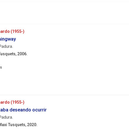
nardo (1955-)
mingway
Padura.
Tusquets, 2006.
rcelona
squets,
06.
190
p. ;
24
nardo (1955-)
cm.
taba deseando ocurrir
Padura.
Maxi Tusquets, 2020.