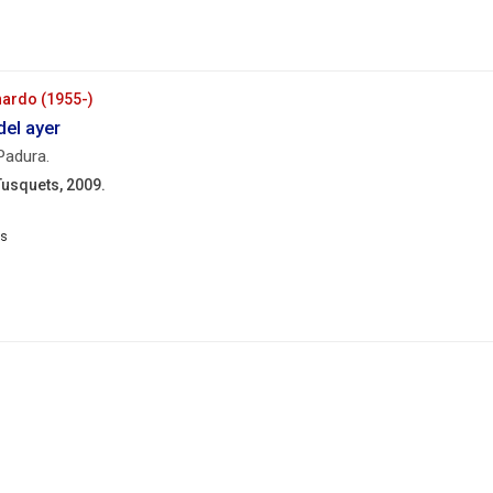
05.
358
p. ;
24
nardo (1955-)
cm.
del ayer
Padura.
Tusquets, 2009.
rcelona
squets,
09.
358
p. ;
21
cm.