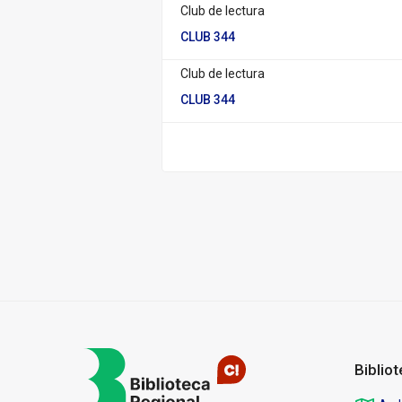
Club de lectura
CLUB 344
Club de lectura
CLUB 344
Pié
de
página
Biblio