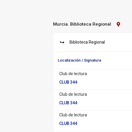
Murcia. Biblioteca Regional
Contact
Biblioteca:
Murcia.
Bibliot
Biblioteca Regional
Regiona
S
u
c
Localización / Signatura
u
r
Club de lectura
s
a
CLUB 344
l:
Club de lectura
CLUB 344
Club de lectura
CLUB 344