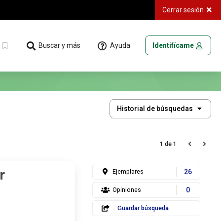
Cerrar sesión
Ayuda
Buscar y más
Identifícame
Historial
Historial de búsquedas
de
búsquedas
1 de 1
r
Ejemplares
26
Opiniones
0
Guardar búsqueda