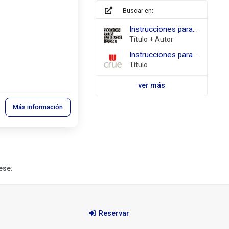
Buscar en:
todostuslibros.com
Instrucciones para una ola de calor O'Farrell, Maggie (
Título + Autor
REBIUN
Instrucciones para una ola de calor
Título
ver más
Más información
ese:
Reservar