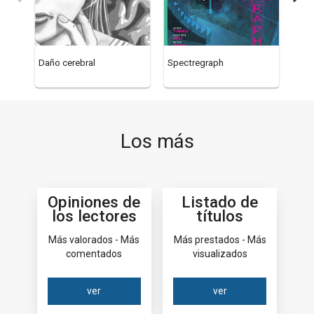
Daño cerebral
Spectregraph
Spa
Los más
Opiniones de
Listado de
los lectores
títulos
Más valorados - Más
Más prestados - Más
comentados
visualizados
ver
ver