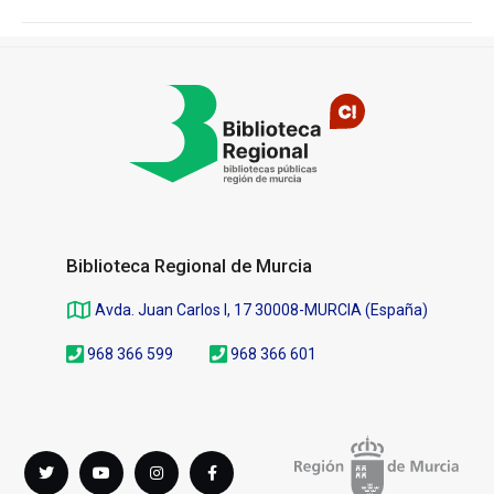
Pié
de
página
Biblioteca Regional de Murcia
Avda. Juan Carlos I, 17 30008-MURCIA (España)
968 366 599
968 366 601
Síguenos
Twitter
youTube
instagram
Facebook
en